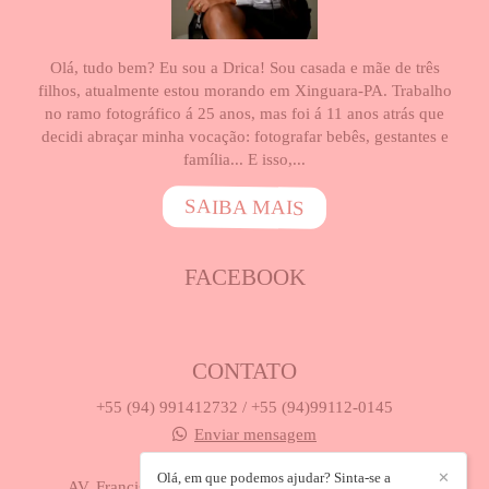
Olá, tudo bem? Eu sou a Drica! Sou casada e mãe de três
filhos, atualmente estou morando em Xinguara-PA. Trabalho
no ramo fotográfico á 25 anos, mas foi á 11 anos atrás que
decidi abraçar minha vocação: fotografar bebês, gestantes e
família... E isso,...
SAIBA MAIS
FACEBOOK
CONTATO
+55 (94) 991412732 / +55 (94)99112-0145
Enviar mensagem
drica_studio@hotmail.com
Olá, em que podemos ajudar? Sinta-se a
✕
AV. Francisco Caldeira Castelo Branco, 418, Próx. a