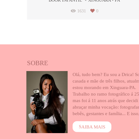
BOOK INFANTIL
XINGUARA - PA
1631
0
SOBRE
Olá, tudo bem? Eu sou a Drica! S
casada e mãe de três filhos, atual
estou morando em Xinguara-PA.
Trabalho no ramo fotográfico á 25
mas foi á 11 anos atrás que decidi
abraçar minha vocação: fotografa
bebês, gestantes e família... E isso,
SAIBA MAIS