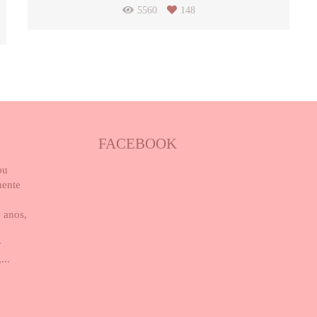
5560
148
FACEBOOK
ou
mente
 anos,
r
...