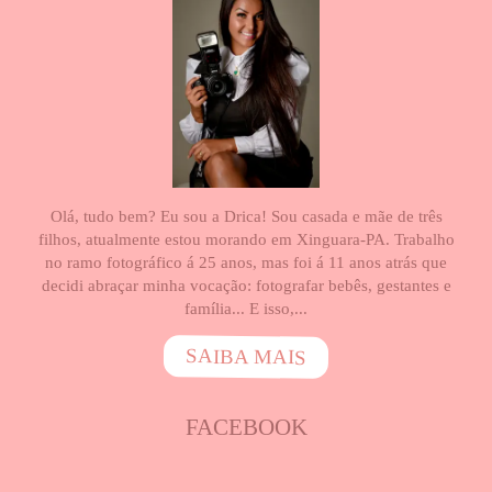
Olá, tudo bem? Eu sou a Drica! Sou casada e mãe de três
filhos, atualmente estou morando em Xinguara-PA. Trabalho
no ramo fotográfico á 25 anos, mas foi á 11 anos atrás que
decidi abraçar minha vocação: fotografar bebês, gestantes e
família... E isso,...
SAIBA MAIS
FACEBOOK