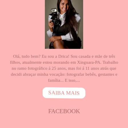
Olá, tudo bem? Eu sou a Drica! Sou casada e mãe de três
filhos, atualmente estou morando em Xinguara-PA. Trabalho
no ramo fotográfico á 25 anos, mas foi á 11 anos atrás que
decidi abraçar minha vocação: fotografar bebês, gestantes e
família... E isso,...
SAIBA MAIS
FACEBOOK