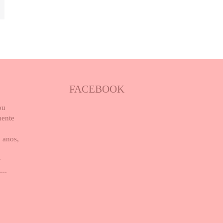
FACEBOOK
ou
mente
 anos,
r
...