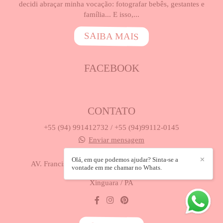
decidi abraçar minha vocação: fotografar bebês, gestantes e
família... E isso,...
SAIBA MAIS
FACEBOOK
CONTATO
+55 (94) 991412732 / +55 (94)99112-0145
Enviar mensagem
drica_studio@hotmail.com
Olá, em que podemos ajudar? Sinta-se a
✕
AV. Francisco Caldeira Castelo Branco, 418, Próx. a
vontade em me chamar no Whats.
Vidrolar - Centro
Xinguara / PA