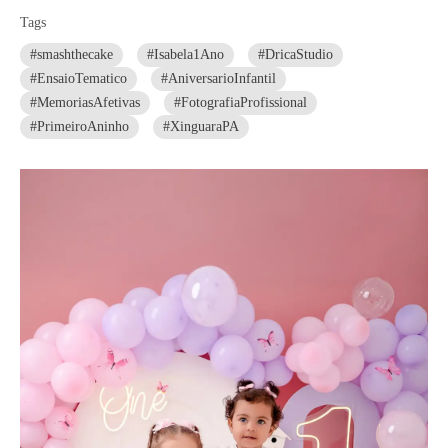
Tags
#smashthecake
#Isabela1Ano
#DricaStudio
#EnsaioTematico
#AniversarioInfantil
#MemoriasAfetivas
#FotografiaProfissional
#PrimeiroAninho
#XinguaraPA