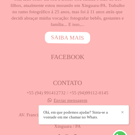
filhos, atualmente estou morando em Xinguara-PA. Trabalho
no ramo fotográfico á 25 anos, mas foi á 11 anos atrás que
decidi abraçar minha vocação: fotografar bebês, gestantes e
família... E isso,...
SAIBA MAIS
FACEBOOK
CONTATO
+55 (94) 991412732 / +55 (94)99112-0145
Enviar mensagem
drica_studio@hotmail.com
Olá, em que podemos ajudar? Sinta-se a
✕
AV. Francisco Caldeira Castelo Branco, 418, Próx. a
vontade em me chamar no Whats.
Vidrolar - Centro
Xinguara / PA