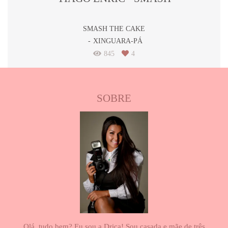
SMASH THE CAKE
XINGUARA-PÁ
845
4
SOBRE
Olá, tudo bem? Eu sou a Drica! Sou casada e mãe de três