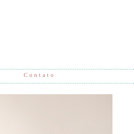
Contato