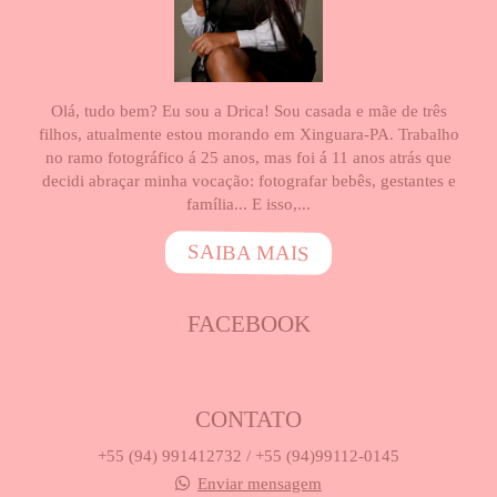
Olá, tudo bem? Eu sou a Drica! Sou casada e mãe de três
filhos, atualmente estou morando em Xinguara-PA. Trabalho
no ramo fotográfico á 25 anos, mas foi á 11 anos atrás que
decidi abraçar minha vocação: fotografar bebês, gestantes e
família... E isso,...
SAIBA MAIS
FACEBOOK
CONTATO
+55 (94) 991412732 / +55 (94)99112-0145
Enviar mensagem