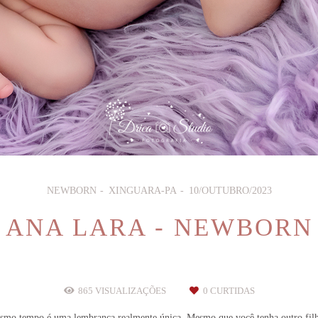
NEWBORN
XINGUARA-PA
10/OUTUBRO/2023
ANA LARA - NEWBORN
865
VISUALIZAÇÕES
0
CURTIDAS
mo tempo é uma lembrança realmente única. Mesmo que você tenha outro filho,